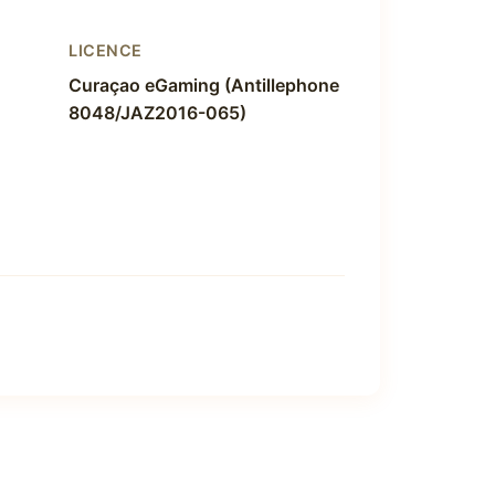
LICENCE
Curaçao eGaming (Antillephone
8048/JAZ2016-065)