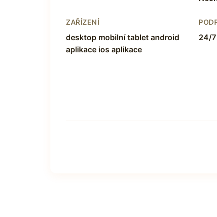
ZAŘÍZENÍ
POD
desktop
mobilní
tablet
android
24/7 
aplikace
ios aplikace