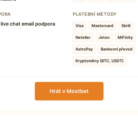
PORA
PLATEBNÍ METODY
live chat
email podpora
Visa
Mastercard
Skrill
Neteller
Jeton
MiFinity
AstroPay
Bankovní převod
Kryptoměny (BTC, USDT)
Hrát v Mostbet