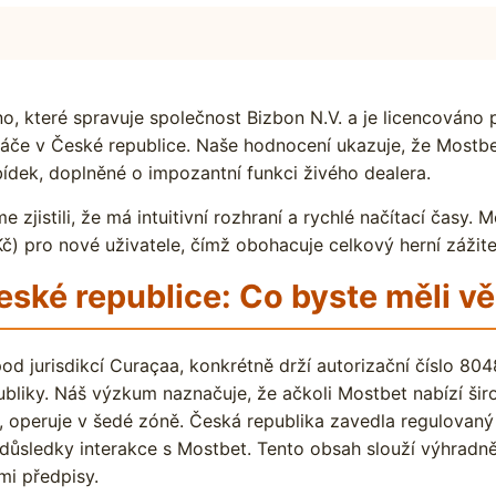
no, které spravuje společnost Bizbon N.V. a je licencováno
áče v České republice. Naše hodnocení ukazuje, že Mostbet
ídek, doplněné o impozantní funkci živého dealera.
zjistili, že má intuitivní rozhraní a rychlé načítací časy. 
č) pro nové uživatele, čímž obohacuje celkový herní zážite
ské republice: Co byste měli v
d jurisdikcí Curaçaa, konkrétně drží autorizační číslo 8
bliky. Náš výzkum naznačuje, že ačkoli Mostbet nabízí širo
ů, operuje v šedé zóně. Česká republika zavedla regulovaný
ůsledky interakce s Mostbet. Tento obsah slouží výhradně 
mi předpisy.