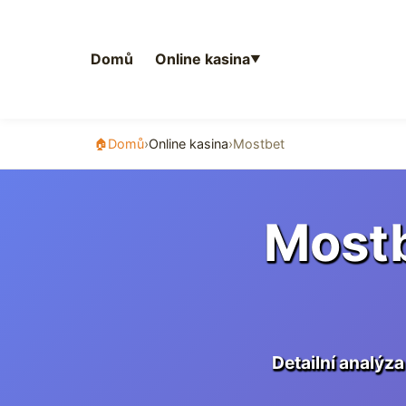
Domů
Online kasina
Domů
›
Online kasina
›
Mostbet
🏠
Mostb
Detailní analýz